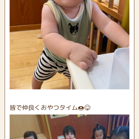
皆で仲良くおやつタイム🍩😋