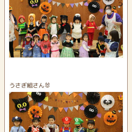
うさぎ組さん🐰