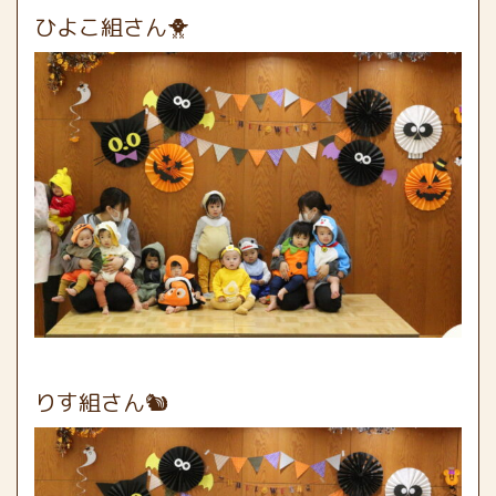
ひよこ組さん🐥
りす組さん🐿️