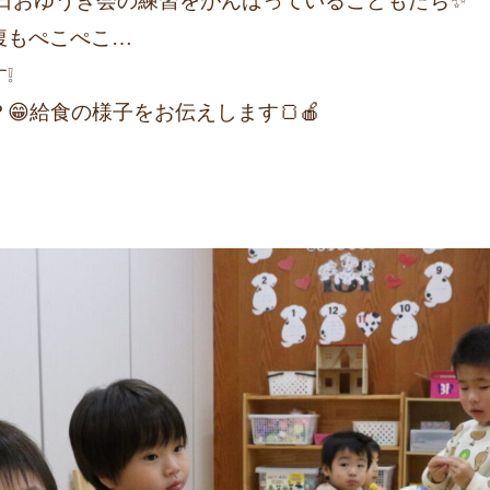
毎日おゆうぎ会の練習をがんばっているこどもたち✨
腹もぺこぺこ…
❕
😁給食の様子をお伝えします🍞🍎