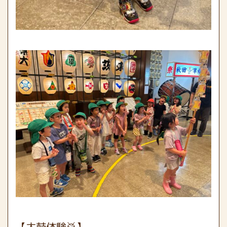
【太鼓体験🥁】