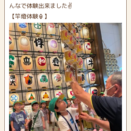
んなで体験出来ました✌️
【竿燈体験🏮】