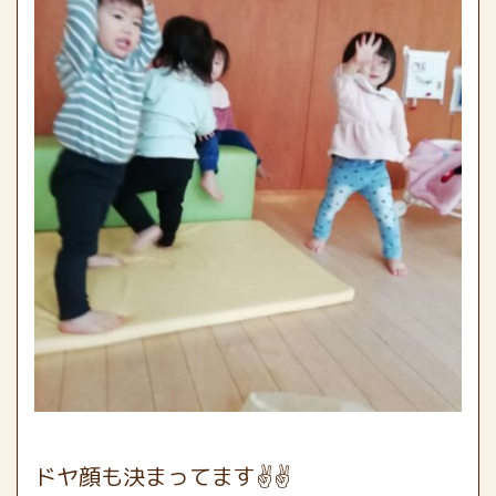
ドヤ顔も決まってます✌✌