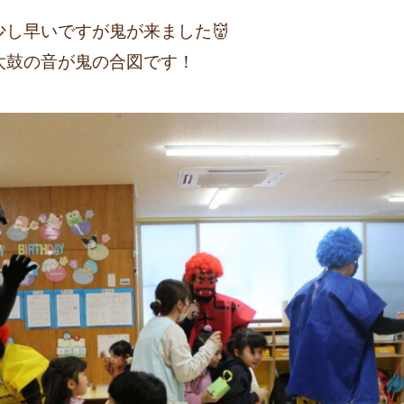
し早いですが鬼が来ました👹
太鼓の音が鬼の合図です！
！