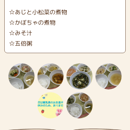
☆あじと小松菜の煮物
☆かぼちゃの煮物
☆みそ汁
☆五倍粥