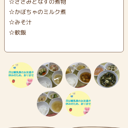
☆ささみとなすの煮物
☆かぼちゃのミルク煮
☆みそ汁
☆軟飯