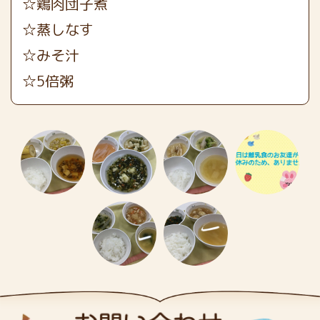
☆鶏肉団子煮
☆蒸しなす
☆みそ汁
☆5倍粥