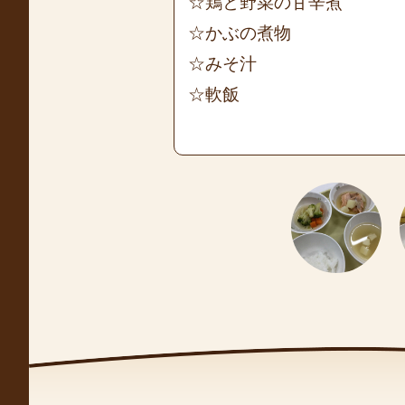
☆鶏と野菜の甘辛煮
☆かぶの煮物
☆みそ汁
☆軟飯