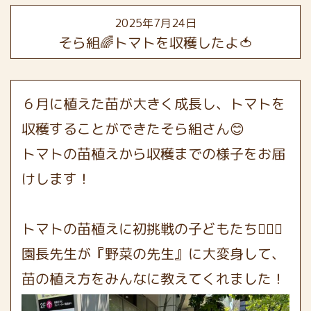
2025年7月24日
そら組🌈トマトを収穫したよ🍅
６月に植えた苗が大きく成長し、トマトを
収穫することができたそら組さん😊
トマトの苗植えから収穫までの様子をお届
けします！
トマトの苗植えに初挑戦の子どもたち✊🏻🔥
園長先生が『野菜の先生』に大変身して、
苗の植え方をみんなに教えてくれました！