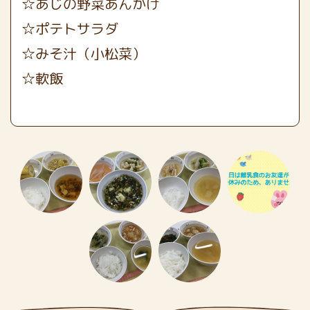
☆あじの野菜あんかけ
☆ポテトサラダ
☆みそ汁（小松菜）
☆軟飯